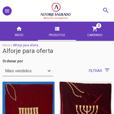
0
INÍCIO
PRODUTOS
CARRINHO
Início
/
Alforje para oferta
Alforje para oferta
Ordenar por
FILTRAR