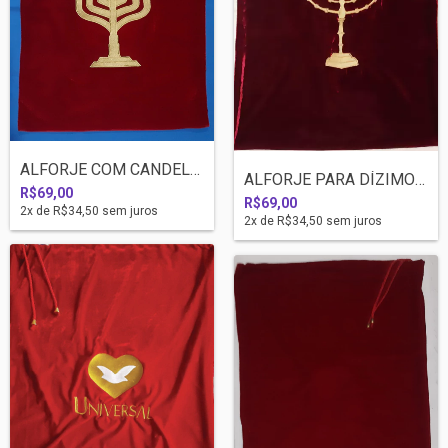
ALFORJE COM CANDELABRO - PARA DÍZIMO E O...
ALFORJE PARA DÍZIMO E OFERTA (COM CANDEL...
R$69,00
R$69,00
2
x de
R$34,50
sem juros
2
x de
R$34,50
sem juros