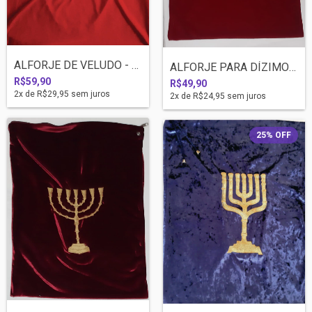
ALFORJE DE VELUDO - PARA DÍZIMO E OFERTA...
ALFORJE PARA DÍZIMO E OFERTA - LISO
R$59,90
R$49,90
2
x de
R$29,95
sem juros
2
x de
R$24,95
sem juros
25
%
OFF