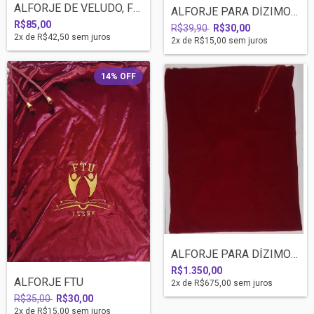
ALFORJE DE VELUDO, FORADO, ZIPER E IHLÓS
ALFORJE PARA DÍZIMO E OFERTA - CANDELABR...
R$85,00
R$39,90
R$30,00
2
x de
R$42,50
sem juros
2
x de
R$15,00
sem juros
14
%
OFF
ALFORJE PARA DÍZIMO E OFERTA LISO (KITS...
R$1.350,00
ALFORJE FTU
2
x de
R$675,00
sem juros
R$35,00
R$30,00
2
x de
R$15,00
sem juros