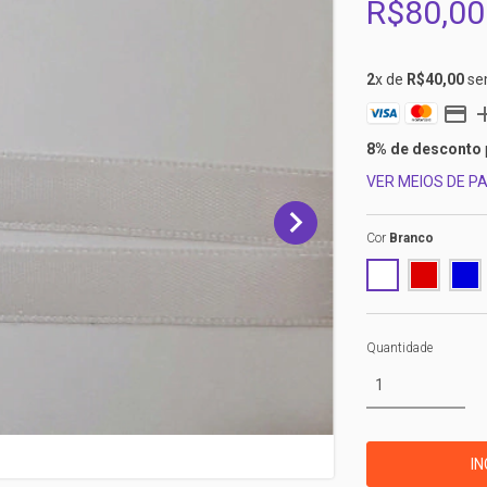
R$80,00
2
x de
R$40,00
se
8% de desconto
VER MEIOS DE 
Cor
Branco
Quantidade