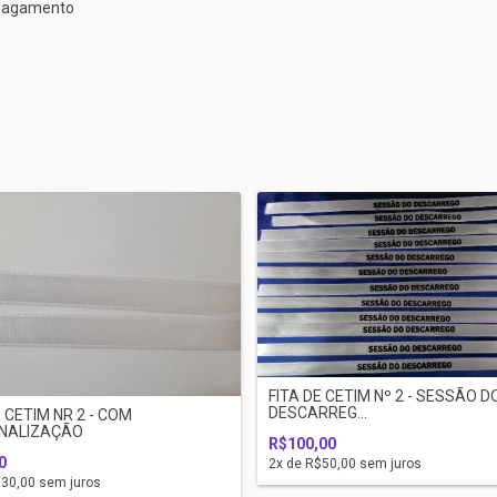
e pagamento
FITA DE CETIM Nº 2 - SESSÃO D
DESCARREG...
E CETIM NR 2 - COM
NALIZAÇÃO
R$100,00
0
2
x de
R$50,00
sem juros
30,00
sem juros