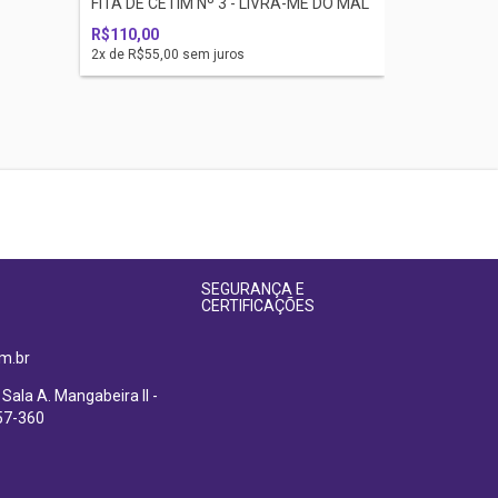
FITA DE CETIM Nº 3 - LIVRA-ME DO MAL
R$110,00
2
x de
R$55,00
sem juros
SEGURANÇA E
CERTIFICAÇÕES
m.br
 Sala A. Mangabeira II -
57-360