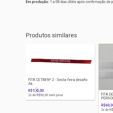
Em produção:
1 a 08 dias últéis após confirmação d
Produtos similares
 do
FITA CETIM Nº 2 - Sexta-feira desafio
da...
R$100,00
FITA D
2
x de
R$50,00
sem juros
PERSO
R$60,0
2
x de
R$