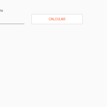
CEP:
ALTERAR CEP
io
CALCULAR