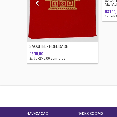
SAQUIT
METAL
R$100,
2
x de
R$
a guerra -
SAQUITEL - FIDELIDADE
R$90,00
2
x de
R$45,00
sem juros
NAVEGAÇÃO
REDES SOCIAIS