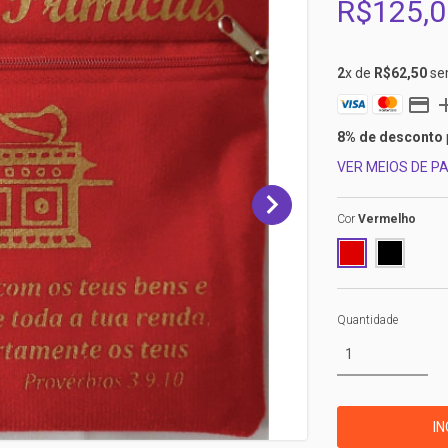
R$125,0
2
x de
R$62,50
se
8% de desconto
VER MEIOS DE 
Cor
Vermelho
Quantidade