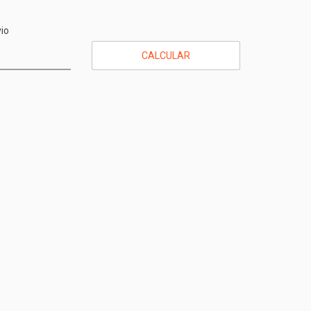
CEP:
ALTERAR CEP
io
CALCULAR