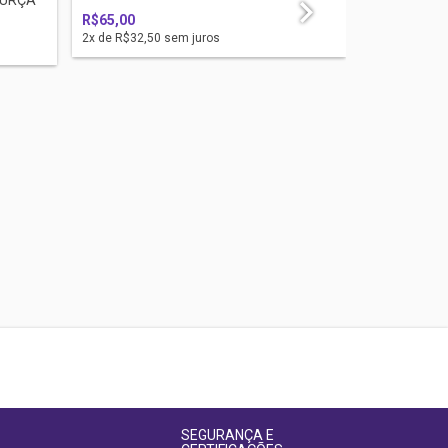
R$65,00
2
x de
R$32,50
sem juros
Saquitel em 
R$95,00
2
x de
R$47,5
SEGURANÇA E